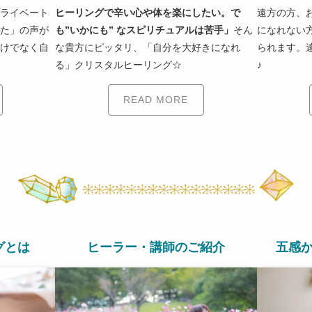
ライベート
ヒーリングで辛い心や体を楽にしたい。で
遠方の方、
た」の声が
も”いかにも” なスピリチュアルは苦手」
そん
になれない
けでなく自
な貴方にピッタリ、「自分を大好きになれ
られます。
る」クリスタルヒーリング☆
♪
READ MORE
グとは
ヒーラー・講師のご紹介
五感