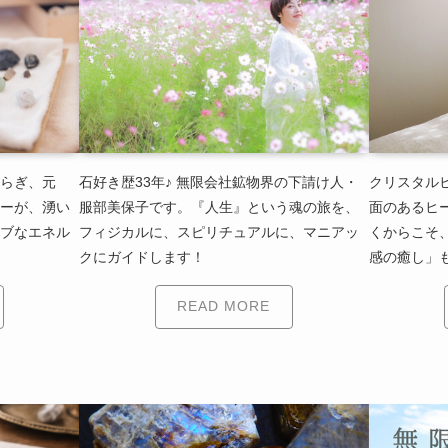
らぎ、元
石好き歴33年♪
無限会社鉱物界の下請け人・
クリスタル
ーが、湧い
服部美保子です。『人生』という魂の旅を、
面のあるヒ
ブなエネル
フィジカルに、スピリチュアルに、マニアッ
くからこそ
クにガイドします！
感の癒し」
READ MORE