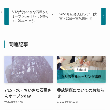
8/12(火)ちいさな石屋さん
9/22(月)石さんぽツアー[大
オープンday｜いしを持っ
宮・武蔵一宮氷川神社]
て、踏み出そう。
関連記事
7/15（水）ちいさな石屋さ
養成講座についてのお知ら
んオープンday
せ
2026年7月7日
2026年6月12日