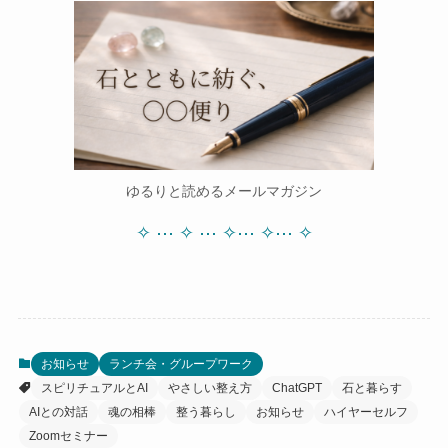
ゆるりと読めるメールマガジン
✧ ⋯ ✧ ⋯ ✧⋯ ✧⋯ ✧
お知らせ
ランチ会・グループワーク
スピリチュアルとAI
やさしい整え方
ChatGPT
石と暮らす
AIとの対話
魂の相棒
整う暮らし
お知らせ
ハイヤーセルフ
Zoomセミナー