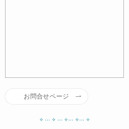
お問合せページ
✧ ⋯ ✧
⋯ ✧
⋯ ✧⋯ ✧