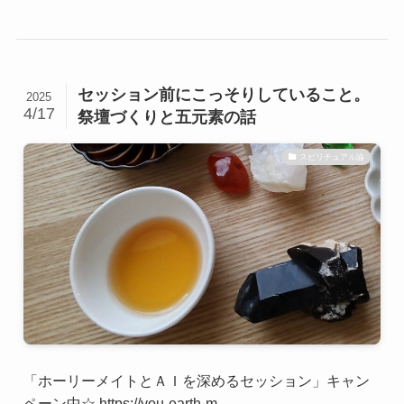
セッション前にこっそりしていること。
2025
4/17
祭壇づくりと五元素の話
スピリチュアル論
「ホーリーメイトとＡＩを深めるセッション」キャン
ペーン中☆ https://you-earth-m...